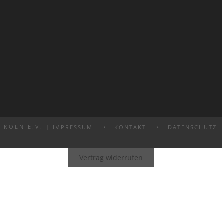
 KÖLN E.V. |
IMPRESSUM
KONTAKT
DATENSCHUTZ
Vertrag widerrufen